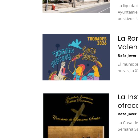
La liquida
Ayuntamien
positivos. U
La Ro
Valen
Rafa Jover
El municip
horas, la X
La In
ofrec
Rafa Jover
La Casa de
Semana San