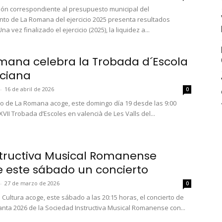
ción correspondiente al presupuesto municipal del
to de La Romana del ejercicio 2025 presenta resultados
na vez finalizado el ejercicio (2025), la liquidez a...
mana celebra la Trobada d´Escola
ciana
-
16 de abril de 2026
0
io de La Romana acoge, este domingo día 19 desde las 9:00
XVII Trobada d’Escoles en valencià de Les Valls del...
structiva Musical Romanense
e este sábado un concierto
-
27 de marzo de 2026
0
 Cultura acoge, este sábado a las 20:15 horas, el concierto de
ta 2026 de la Sociedad Instructiva Musical Romanense con...