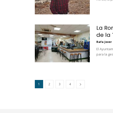
La Ro
de la
Rafa Jover
El Ayuntam
para la ges
1
2
3
4