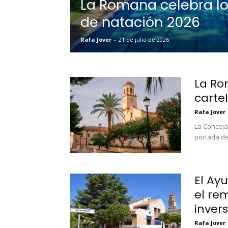
La Romana celebra lo
de natación 2026
Rafa Jover
-
21 de julio de 2026
La Ro
cartel
Rafa Jover
La Concejal
portada de 
El Ay
el re
inver
Rafa Jover