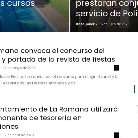
s cursos
prestaran con
servicio de Pol
Rafa Jover
-
16 de julio de 2026
mana convoca el concurso del
 y portada de la revista de fiestas
-
21 de mayo de 2026
0
ía de Fiestas ha convocado el concurso para elegir el cartel y la
la revista de las Fiestas Patronales y de...
untamiento de La Romana utilizará
manente de tesorería en
siones
-
17 de abril de 2026
0