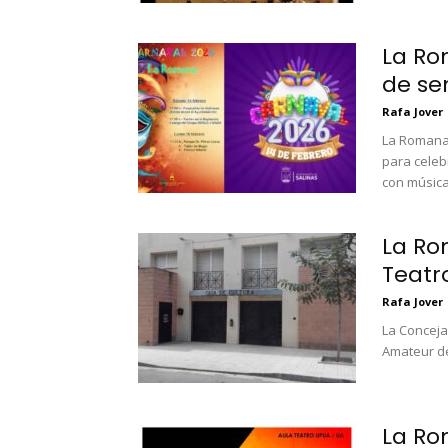
La Ro
de se
Rafa Jover
La Romana 
para celeb
con música 
La Ro
Teatr
Rafa Jover
La Conceja
Amateur de
La Ro