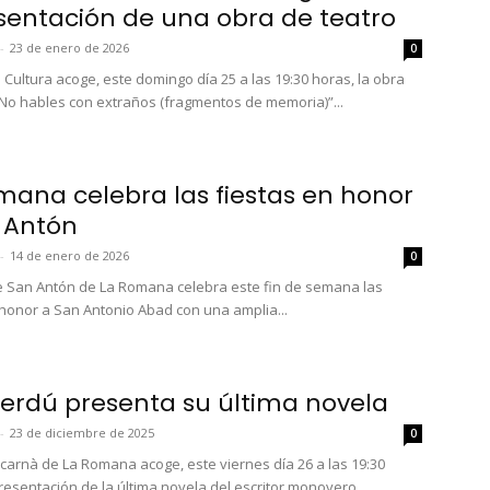
sentación de una obra de teatro
-
23 de enero de 2026
0
 Cultura acoge, este domingo día 25 a las 19:30 horas, la obra
“No hables con extraños (fragmentos de memoria)”...
mana celebra las fiestas en honor
 Antón
-
14 de enero de 2026
0
de San Antón de La Romana celebra este fin de semana las
 honor a San Antonio Abad con una amplia...
Verdú presenta su última novela
-
23 de diciembre de 2025
0
carnà de La Romana acoge, este viernes día 26 a las 19:30
resentación de la última novela del escritor monovero...