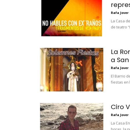
repre
Rafa Jover
La Casa de
de teatro 
La Ro
a San
Rafa Jover
El Barrio 
fiestas en
Ciro 
Rafa Jover
La Casa En
horas, la p