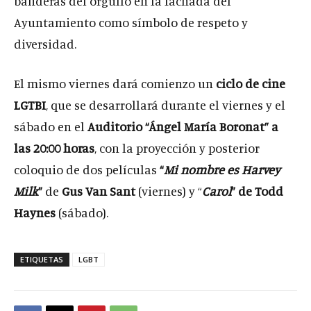
banderas del orgullo en la fachada del
Ayuntamiento como símbolo de respeto y
diversidad.
El mismo viernes dará comienzo un
ciclo de cine
LGTBI
, que se desarrollará durante el viernes y el
sábado en el
Auditorio “Ángel María Boronat” a
las 20:00 horas
, con la proyección y posterior
coloquio de dos películas
“
Mi nombre es Harvey
Milk
”
de
Gus Van Sant
(viernes) y “
Carol
” de
Todd
Haynes
(sábado).
ETIQUETAS
LGBT