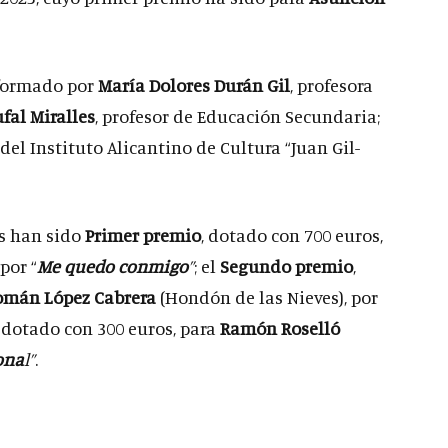
 formado por
María Dolores Durán Gil
, profesora
fal Miralles
, profesor de Educación Secundaria;
 del Instituto Alicantino de Cultura “Juan Gil-
os han sido
Primer premio
, dotado con 700 euros,
por “
Me quedo conmigo
”
; el
Segundo premio
,
omán López Cabrera
(Hondón de las Nieves), por
o, dotado con 300 euros, para
Ramón Roselló
ona
l”
.