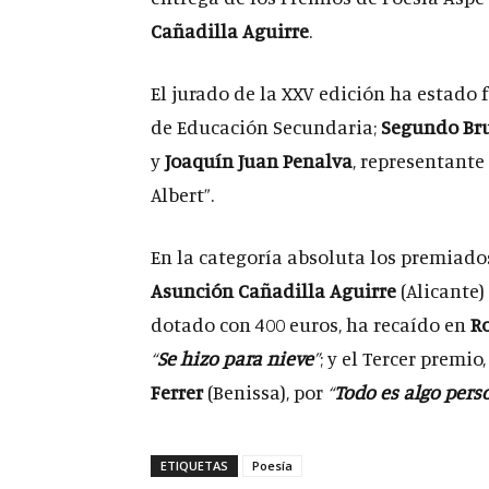
Cañadilla Aguirre
.
El jurado de la XXV edición ha estado
de Educación Secundaria;
Segundo Bru
y
Joaquín Juan Penalva
, representante
Albert”.
En la categoría absoluta los premiad
Asunción Cañadilla Aguirre
(Alicante) 
dotado con 400 euros, ha recaído en
R
“
Se hizo para nieve
”
; y el Tercer premi
Ferrer
(Benissa), por
“
Todo es algo pers
ETIQUETAS
Poesía