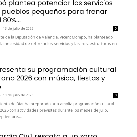
 plantea potenciar los servicios
s pueblos pequeños para frenar
 80%...
-
13 de julio de 2026
0
nte de la Diputación de Valencia, Vicent Mompó, ha planteado
la necesidad de reforzar los servicios y las infraestructuras en
presenta su programación cultural
rano 2026 con música, fiestas y
o
-
10 de julio de 2026
0
iento de Biar ha preparado una amplia programación cultural
2026 con actividades previstas durante los meses de julio,
ptiembre....
rdia Civil rescata a un zorro