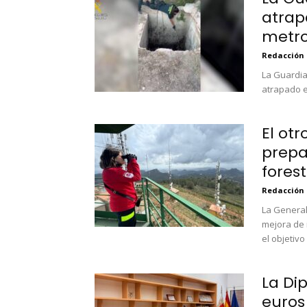
atrap
metros
Redacción
La Guardia
atrapado en
El otr
prepa
forest
Redacción
La General
mejora de 
el objetivo 
La Di
euros