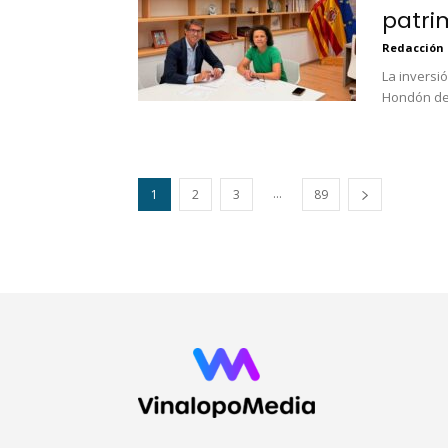
patri
Redacción
La inversi
Hondón de 
...
1
2
3
89