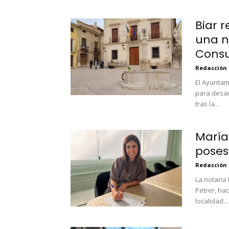
Biar 
una 
Cons
Redacción
El Ayuntami
para desa
tras la...
María
poses
Redacción
La notaria
Petrer, ha
localidad...