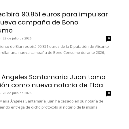
recibirá 90.851 euros para impulsar
nueva campaña de Bono
umo
-
22 de julio de 2026
0
ento de Biar recibirá 90.851 euros de la Diputación de Alicante
rrollar una nueva campaña de Bono Consumo durante 2026,
 Ángeles Santamaría Juan toma
ión como nueva notaria de Elda
-
20 de julio de 2026
0
 María Ángeles Santamaría Juan ha cesado en su notaría de
ciendo entrega de dicho protocolo al notario de la misma