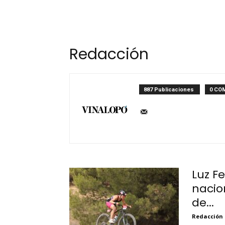
Redacción
887 Publicaciones
0 CO
Luz F
nacion
de...
Redacción