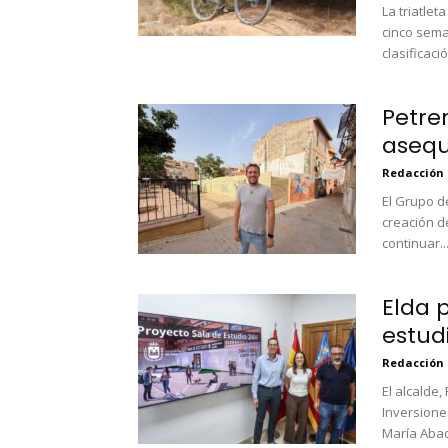
La triatle
cinco sema
clasificació
Petrer
asequi
Redacción
El Grupo d
creación d
continuar..
Elda 
estud
Redacción
El alcalde
Inversione
María Abad,