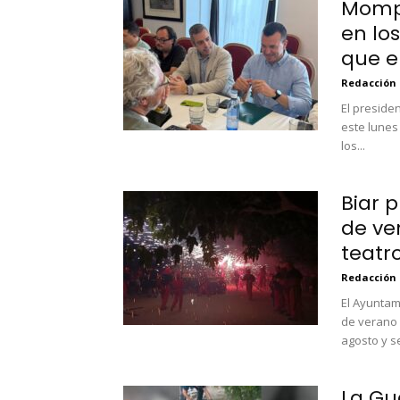
Mompó
en lo
que el
Redacción
El preside
este lunes 
los...
Biar 
de ve
teatr
Redacción
El Ayuntam
de verano 
agosto y se
La Gua