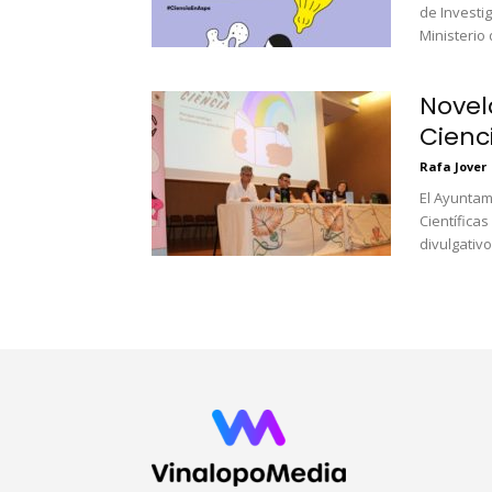
de Investi
Ministerio 
Novel
Cienc
Rafa Jover
El Ayuntam
Científica
divulgativo