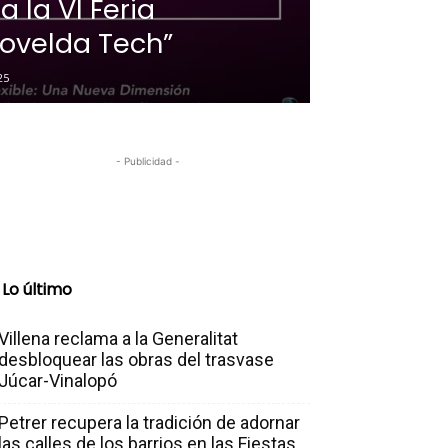
 la VI Feria
ovelda Tech”
25
- Publicidad -
Lo último
Villena reclama a la Generalitat
desbloquear las obras del trasvase
Júcar-Vinalopó
Petrer recupera la tradición de adornar
las calles de los barrios en las Fiestas