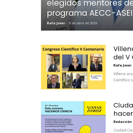
elegidos mentores de
programa AECC-ASE
Rafa Jover
-
9 de abril de 2026
Ville
del V
Rafa Jover
Villena aco
Científico 
Ciuda
hacem
Redacción
Ciudad Cie