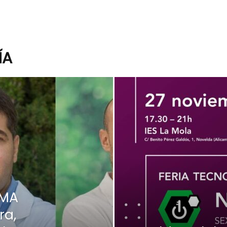
ÍA
IMA
ra,