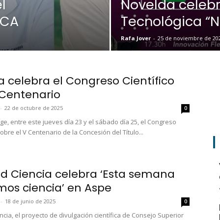
l
Novelda celebra
ICA
Tecnológica “N
Rafa Jover
-
25 de noviembre de 20
na celebra el Congreso Científico
 Centenario
-
22 de octubre de 2025
0
ge, entre este jueves día 23 y el sábado día 25, el Congreso
sobre el V Centenario de la Concesión del Título...
d Ciencia celebra ‘Esta semana
os ciencia’ en Aspe
-
18 de junio de 2025
0
ncia, el proyecto de divulgación científica de Consejo Superior