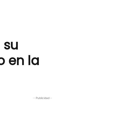
 su
o en la
- Publicidad -