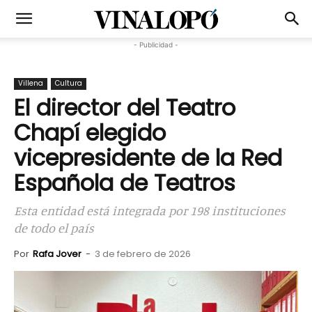
- Publicidad -
Villena
Cultura
El director del Teatro
Chapí elegido
vicepresidente de la Red
Española de Teatros
Esta entidad está integrada por 198 instituciones
de todo el país
Por
Rafa Jover
-
3 de febrero de 2026