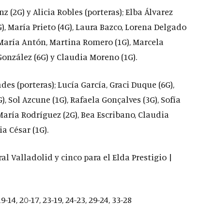
 (2G) y Alicia Robles (porteras); Elba Álvarez
G), María Prieto (4G), Laura Bazco, Lorena Delgado
z, María Antón, Martina Romero (1G), Marcela
onzález (6G) y Claudia Moreno (1G).
des (porteras); Lucía García, Graci Duque (6G),
, Sol Azcune (1G), Rafaela Gonçalves (3G), Sofía
aría Rodríguez (2G), Bea Escribano, Claudia
ia César (1G).
al Valladolid y cinco para el Elda Prestigio |
; 19-14, 20-17, 23-19, 24-23, 29-24, 33-28