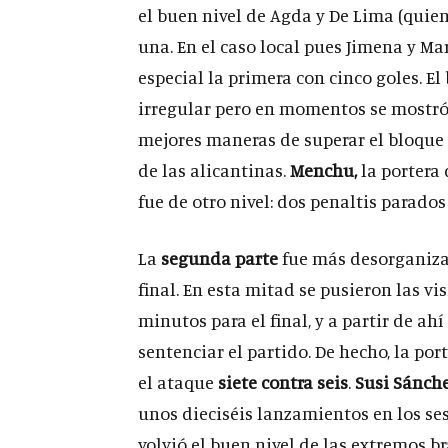
el buen nivel de Agda y De Lima (quien
una. En el caso local pues Jimena y Ma
especial la primera con cinco goles. E
irregular pero en momentos se mostró
mejores maneras de superar el bloque l
de las alicantinas.
Menchu,
la portera
fue de otro nivel: dos penaltis parado
La
segunda parte
fue más desorganizad
final. En esta mitad se pusieron las vi
minutos para el final, y a partir de 
sentenciar el partido. De hecho, la po
el ataque
siete contra seis
.
Susi Sánch
unos dieciséis lanzamientos en los se
volvió el buen nivel de las extremos bra