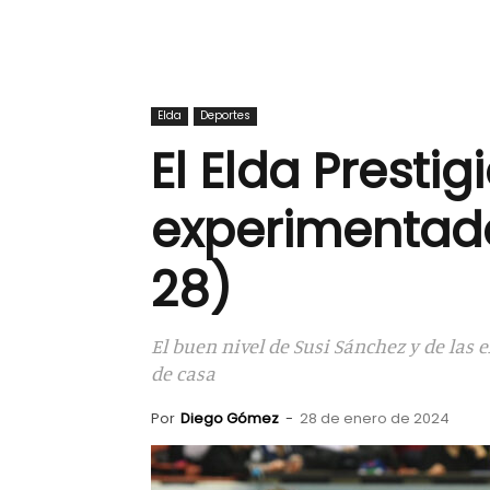
Elda
Deportes
El Elda Presti
experimentado
28)
El buen nivel de Susi Sánchez y de las
de casa
Por
Diego Gómez
-
28 de enero de 2024