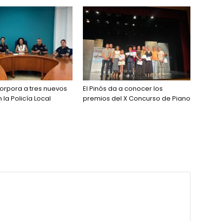
ncorpora a tres nuevos
El Pinós da a conocer los
la Policía Local
premios del X Concurso de Piano