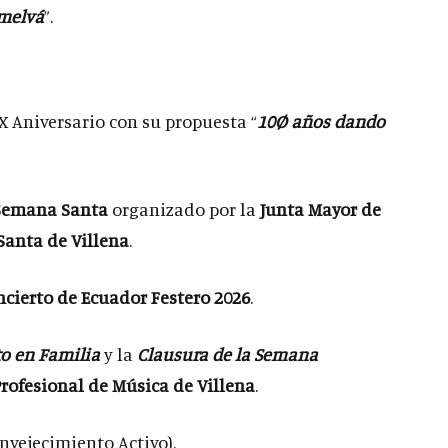
melvá
”.
X Aniversario con su propuesta “
10Ø años dando
 Semana Santa
organizado por la
Junta Mayor de
anta de Villena
.
cierto de Ecuador Festero 2026
.
o en Familia
y la
Clausura de la Semana
rofesional de Música de Villena
.
nvejecimiento Activo).