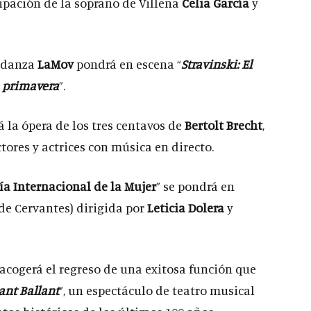
cipación de la soprano de Villena
Celia García
y
 danza
LaMov
pondrá en escena “
Stravinski: El
a primavera
”.
rá la ópera de los tres centavos de
Bertolt Brecht
,
ctores y actrices con música en directo.
ía Internacional de la Mujer
” se pondrá en
 de Cervantes) dirigida por
Leticia Dolera
y
 acogerá el regreso de una exitosa función que
ant Ballant
”, un espectáculo de teatro musical