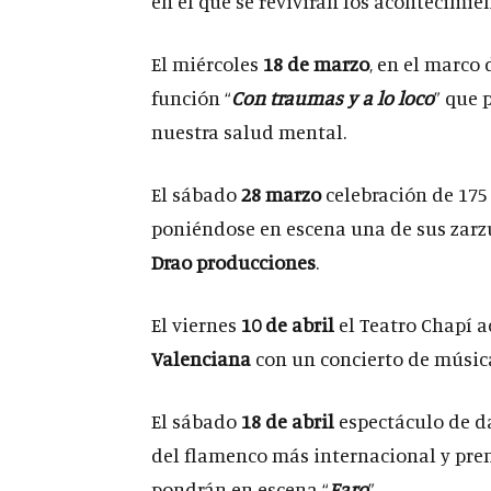
en el que se revivirán los acontecimie
El miércoles
18 de marzo
, en el marco 
función “
Con traumas y a lo loco
” que 
nuestra salud mental.
El sábado
28 marzo
celebración de 175
poniéndose en escena una de sus zarz
Drao producciones
.
El viernes
10 de abril
el Teatro Chapí a
Valenciana
con un concierto de músic
El sábado
18 de abril
espectáculo de d
del flamenco más internacional y pr
pondrán en escena “
Faro
”.