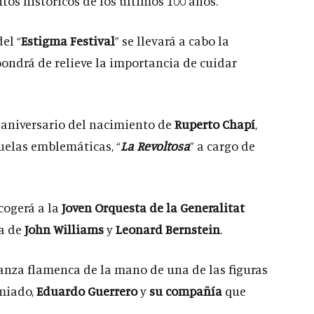
ntos históricos de los últimos 100 años.
del “
Estigma Festival
” se llevará a cabo la
pondrá de relieve la importancia de cuidar
 aniversario del nacimiento de
Ruperto Chapí
,
uelas emblemáticas, “
La Revoltosa
” a cargo de
cogerá a la
Joven Orquesta de la Generalitat
a de
John Williams
y
Leonard Bernstein
.
anza flamenca de la mano de una de las figuras
emiado,
Eduardo Guerrero
y
su compañía
que