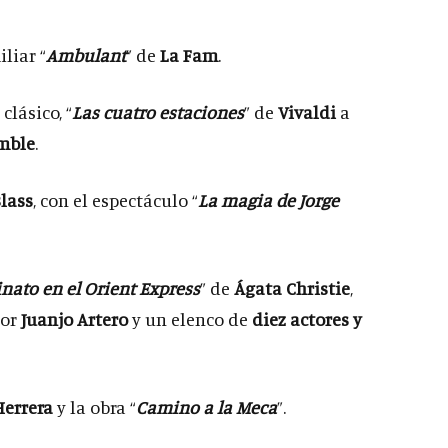
liar “
Ambulant
” de
La Fam
.
clásico, “
Las cuatro estaciones
” de
Vivaldi
a
mble
.
Blass
, con el espectáculo “
La magia de Jorge
nato en el Orient Express
” de
Ágata Christie
,
por
Juanjo Artero
y un elenco de
diez actores y
Herrera
y la obra “
Camino a la Meca
”.