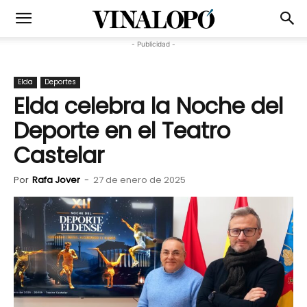
- Publicidad -
Elda
Deportes
Elda celebra la Noche del
Deporte en el Teatro
Castelar
Por
Rafa Jover
-
27 de enero de 2025