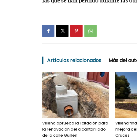
las que se han perdido durante las ob
Artículos relacionados
Más del aut
Villena aprueba la licitación para
Villena fin
la renovación del alcantarillado
mejora del
de la calle Guillén
Cruces