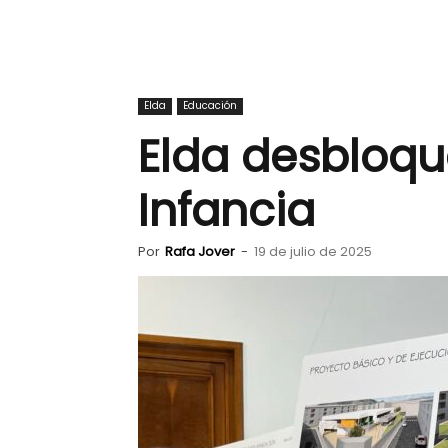
Elda
Educación
Elda desbloque
Infancia
Por
Rafa Jover
-
19 de julio de 2025