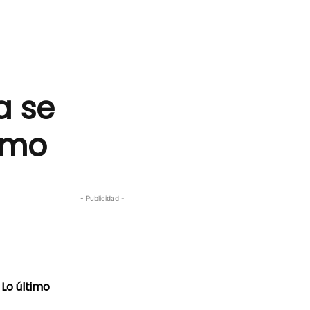
a se
smo
- Publicidad -
Lo último