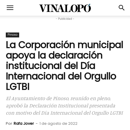
- Publicidad -
Pinoso
La Corporación municipal
apoya la declaración
institucional del Día
Internacional del Orgullo
LGTBI
El Ayuntamiento de Pinoso, reunido en pleno,
aprobó la Declaración Institucional presentada
con motivo del Día Internacional del Orgullo LGTBI
Por
Rafa Jover
-
1 de agosto de 2022