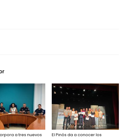
or
ncorpora a tres nuevos
El Pinós da a conocer los