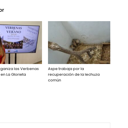
or
rganiza las Verbenas
Aspe trabaja por la
en La Glorieta
recuperación de la lechuza
común