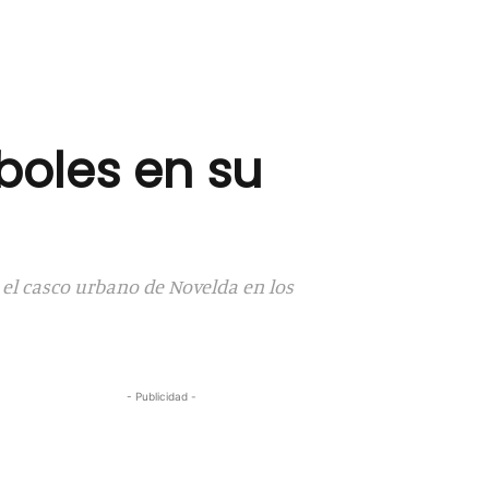
boles en su
el casco urbano de Novelda en los
- Publicidad -