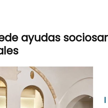
de ayudas sociosani
ales