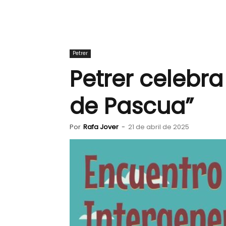
Petrer
Petrer celebra
de Pascua”
Por
Rafa Jover
-
21 de abril de 2025