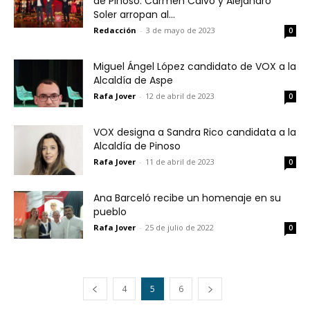
de Pinoso: Carmen Calvo y Alejandro
Soler arropan al...
Redacción
-
3 de mayo de 2023
0
Miguel Ángel López candidato de VOX a la
Alcaldía de Aspe
Rafa Jover
-
12 de abril de 2023
0
VOX designa a Sandra Rico candidata a la
Alcaldía de Pinoso
Rafa Jover
-
11 de abril de 2023
0
Ana Barceló recibe un homenaje en su
pueblo
Rafa Jover
-
25 de julio de 2022
0
4
5
6