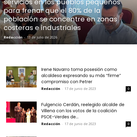
servicios en los pueblos pequeños
para frenar que el 80% de la
población se concentre en zonas
costeras e industriales
Redacción
-
13 de julio de 2026
Irene Navarro toma posesión como
alcaldesa expresando su más “firme”
compromiso con Petrer
Redacción
-
17 de junio de 2023
0
Fulgencio Cerdán, reelegido alcalde de
Villena con los votos de la coalición
PSOE-Verdes de...
Redacción
-
17 de junio de 2023
0