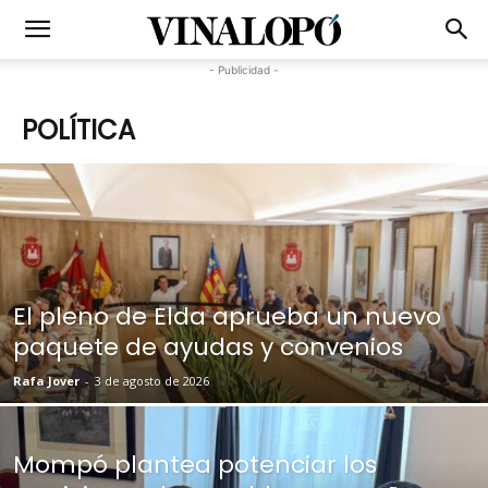
- Publicidad -
POLÍTICA
El pleno de Elda aprueba un nuevo
paquete de ayudas y convenios
Rafa Jover
-
3 de agosto de 2026
Mompó plantea potenciar los