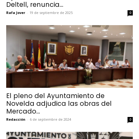
Deltell, renuncia...
Rafa Jover
-
19 de septiembre de 2025
0
El pleno del Ayuntamiento de
Novelda adjudica las obras del
Mercado...
Redacción
-
6 de septiembre de 2024
0