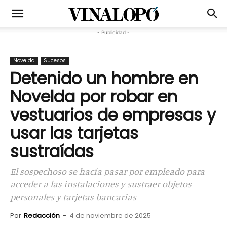
- Publicidad -
Novelda
Sucesos
Detenido un hombre en
Novelda por robar en
vestuarios de empresas y
usar las tarjetas
sustraídas
El sospechoso se hacía pasar por empleado para
acceder a las instalaciones y sustraer objetos
personales y tarjetas bancarias
Por
Redacción
-
4 de noviembre de 2025