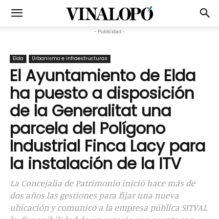
- Publicidad -
Elda
Urbanismo e infraestructuras
El Ayuntamiento de Elda
ha puesto a disposición
de la Generalitat una
parcela del Polígono
Industrial Finca Lacy para
la instalación de la ITV
La Concejalía de Patrimonio inició hace más de
dos años las gestiones para fijar una nueva
ubicación y comunicó a la empresa pública SITVAL