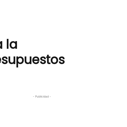
 la
esupuestos
- Publicidad -