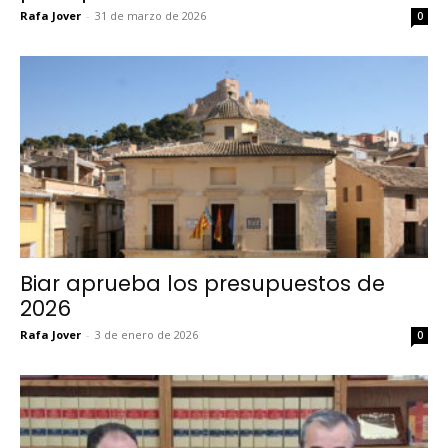
Rafa Jover
-
31 de marzo de 2026
0
Biar aprueba los presupuestos de
2026
Rafa Jover
-
3 de enero de 2026
0