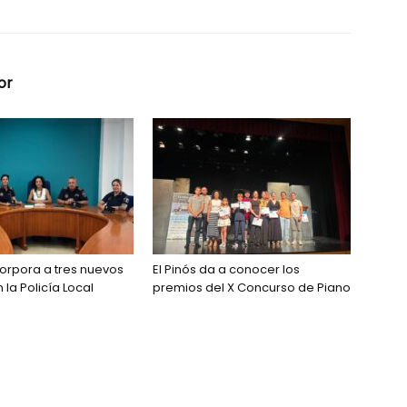
or
ncorpora a tres nuevos
El Pinós da a conocer los
la Policía Local
premios del X Concurso de Piano