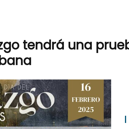
lazgo tendrá una pru
rbana