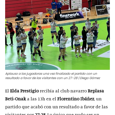
Aplauso a las jugadoras una vez finalizado el partido con un
resultado a favor de las visitantes con un 27-28 | Diego Gómez
El
Elda Prestigio
recibía al club navarro
Replasa
Beti-Onak
a las 13h en el
Florentino Ibáñez
, un
partido que acabó con un resultado a favor de las
visitantes por
27-28
. Lo único que pudo ser un