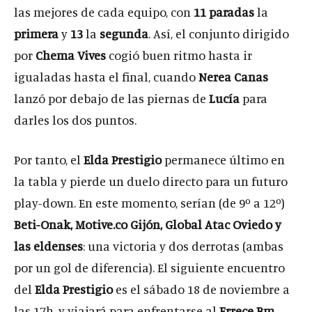
las mejores de cada equipo, con
11 paradas
la
primera
y
13
la
segunda
. Así, el conjunto dirigido
por
Chema Vives
cogió buen ritmo hasta ir
igualadas hasta el final, cuando
Nerea Canas
lanzó por debajo de las piernas de
Lucía
para
darles los dos puntos.
Por tanto, el
Elda Prestigio
permanece último en
la tabla y pierde un duelo directo para un futuro
play-down. En este momento, serían (de 9º a 12º)
Beti-Onak, Motive.co Gijón, Global Atac Oviedo y
las eldenses
: una victoria y dos derrotas (ambas
por un gol de diferencia). El siguiente encuentro
del
Elda Prestigio
es el sábado 18 de noviembre a
las 17h, y viajará para enfrentarse al
Errece Bm.