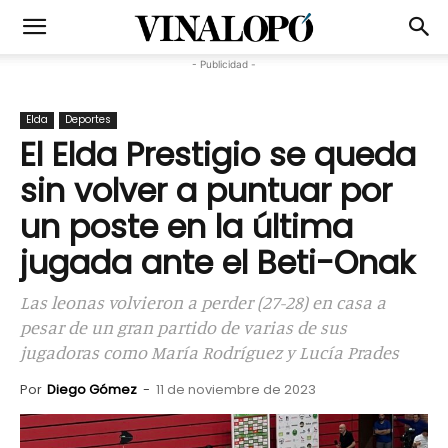
- Publicidad -
Elda
Deportes
El Elda Prestigio se queda
sin volver a puntuar por
un poste en la última
jugada ante el Beti-Onak
Las leonas volvieron a perder (27-28) en casa a
pesar de un gran partido de varias de sus
jugadoras como María Rodríguez y Lucía Prades
Por
Diego Gómez
-
11 de noviembre de 2023