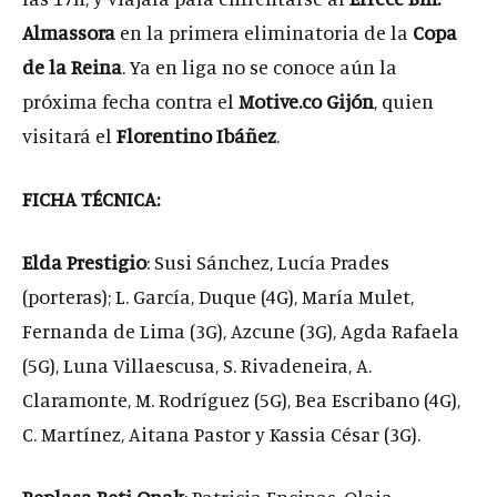
Almassora
en la primera eliminatoria de la
Copa
de la Reina
. Ya en liga no se conoce aún la
próxima fecha contra el
Motive.co Gijón
, quien
visitará el
Florentino Ibáñez
.
FICHA TÉCNICA:
Elda Prestigio
: Susi Sánchez, Lucía Prades
(porteras); L. García, Duque (4G), María Mulet,
Fernanda de Lima (3G), Azcune (3G), Agda Rafaela
(5G), Luna Villaescusa, S. Rivadeneira, A.
Claramonte, M. Rodríguez (5G), Bea Escribano (4G),
C. Martínez, Aitana Pastor y Kassia César (3G).
Replasa Beti Onak
: Patricia Encinas, Olaia