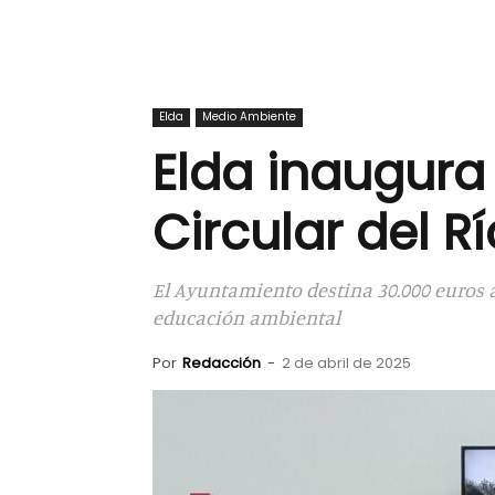
Elda
Medio Ambiente
Elda inaugura
Circular del R
El Ayuntamiento destina 30.000 euros a
educación ambiental
Por
Redacción
-
2 de abril de 2025