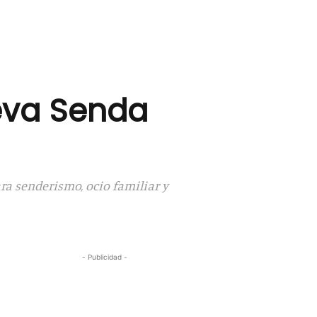
eva Senda
ra senderismo, ocio familiar y
- Publicidad -