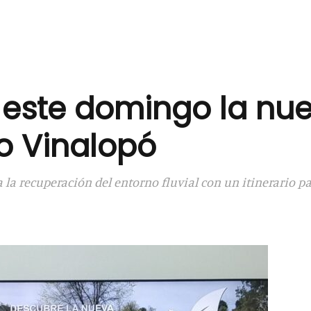
 este domingo la nu
ío Vinalopó
 la recuperación del entorno fluvial con un itinerario pa