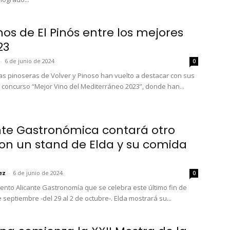
nos de El Pinós entre los mejores
23
-
6 de junio de 2024
0
s pinoseras de Volver y Pinoso han vuelto a destacar con sus
l concurso “Mejor Vino del Mediterráneo 2023”, donde han...
nte Gastronómica contará otro
on un stand de Elda y su comida
ez
-
6 de junio de 2024
0
vento Alicante Gastronomía que se celebra este último fin de
septiembre -del 29 al 2 de octubre-. Elda mostrará su...