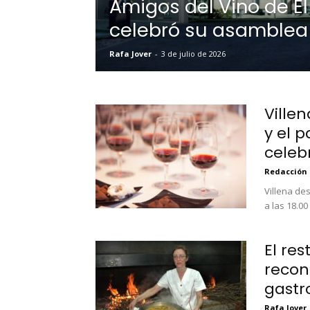
Amigos del Vino de El
celebró su asamblea
Rafa Jover
-
3 de julio de 2026
Villen
y el p
celebr
Redacción
Villena des
a las 18.00
El re
recon
gast
Rafa Jover