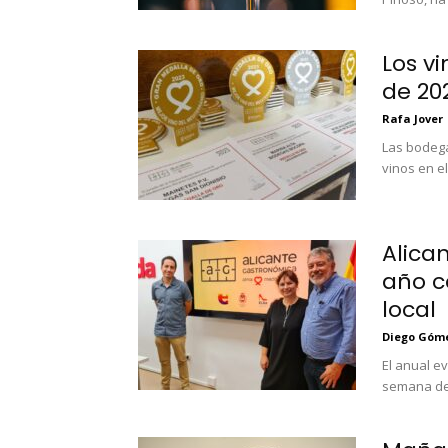
Los vi
de 20
Rafa Jover
Las bodega
vinos en e
Alica
año c
local
Diego Góm
El anual e
semana de 