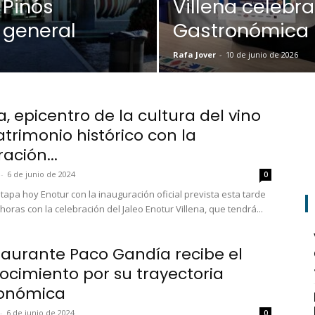
 Pinós
Villena celebr
 general
Gastronómica I
Rafa Jover
-
10 de junio de 2026
a, epicentro de la cultura del vino
atrimonio histórico con la
ación...
-
6 de junio de 2024
0
tapa hoy Enotur con la inauguración oficial prevista esta tarde
 horas con la celebración del Jaleo Enotur Villena, que tendrá...
staurante Paco Gandía recibe el
ocimiento por su trayectoria
ronómica
-
6 de junio de 2024
0