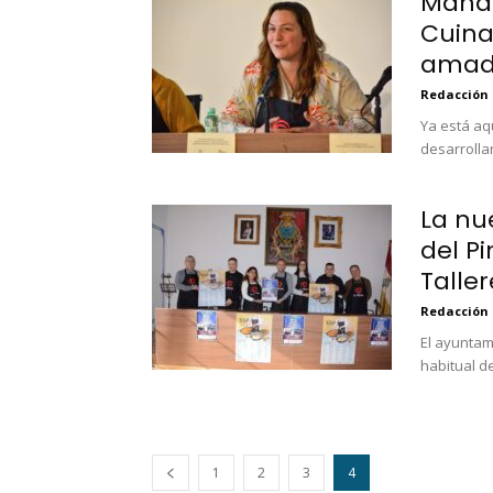
Mañan
Cuina
amadr
Redacción
Ya está aqu
desarrolla
La nu
del P
Tallere
Redacción
El ayuntam
habitual d
1
2
3
4