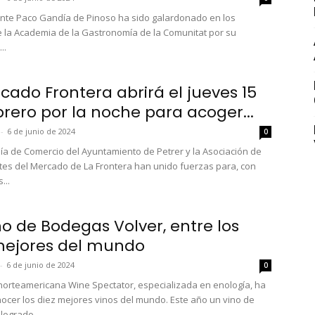
ante Paco Gandía de Pinoso ha sido galardonado en los
 la Academia de la Gastronomía de la Comunitat por su
..
rcado Frontera abrirá el jueves 15
brero por la noche para acoger...
-
6 de junio de 2024
0
lía de Comercio del Ayuntamiento de Petrer y la Asociación de
es del Mercado de La Frontera han unido fuerzas para, con
...
no de Bodegas Volver, entre los
mejores del mundo
-
6 de junio de 2024
0
 norteamericana Wine Spectator, especializada en enología, ha
ocer los diez mejores vinos del mundo. Este año un vino de
logrado...