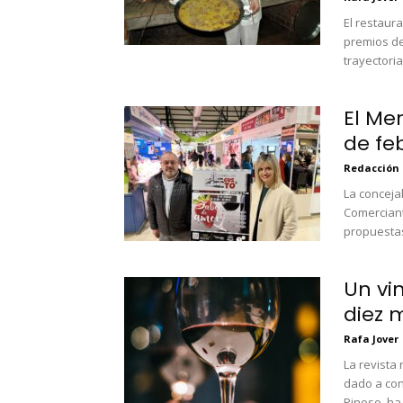
El restaur
premios de
trayectoria.
El Me
de fe
Redacción
La conceja
Comerciant
propuestas
Un vi
diez 
Rafa Jover
La revista
dado a con
Pinoso, ha 