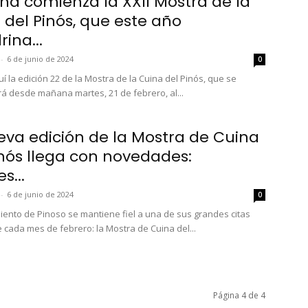
a comienza la XXII Mostra de la
 del Pinós, que este año
ina...
-
6 de junio de 2024
0
í la edición 22 de la Mostra de la Cuina del Pinós, que se
rá desde mañana martes, 21 de febrero, al...
eva edición de la Mostra de Cuina
inós llega con novedades:
s...
-
6 de junio de 2024
0
iento de Pinoso se mantiene fiel a una de sus grandes citas
e cada mes de febrero: la Mostra de Cuina del...
Página 4 de 4