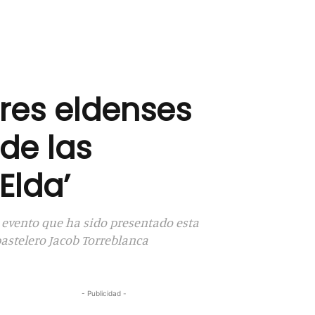
ares eldenses
 de las
Elda’
 evento que ha sido presentado esta
astelero Jacob Torreblanca
- Publicidad -