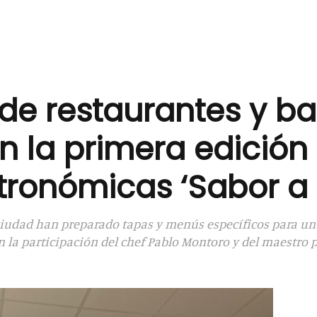
 de restaurantes y b
n la primera edición
ronómicas ‘Sabor a 
 ciudad han preparado tapas y menús específicos para un
la participación del chef Pablo Montoro y del maestro p