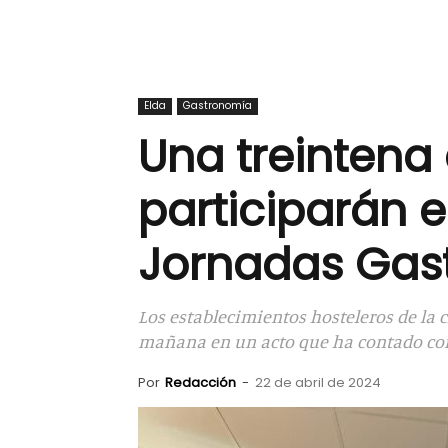
Elda
Gastronomía
Una treintena
participarán e
Jornadas Gast
Los establecimientos hosteleros de la
mañana en un acto que ha contado con 
Por
Redacción
-
22 de abril de 2024