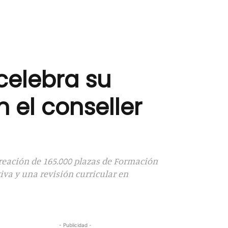
celebra su
 el conseller
creación de 165.000 plazas de Formación
iva y una revisión curricular en
- Publicidad -