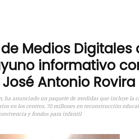
 de Medios Digitales 
uno informativo con
 José Antonio Rovira
ón, ha anunciado un paquete de medidas que incluye la 
rios en los centros, 70 millones en reconstrucción educat
onvivencia y fondos para infantil