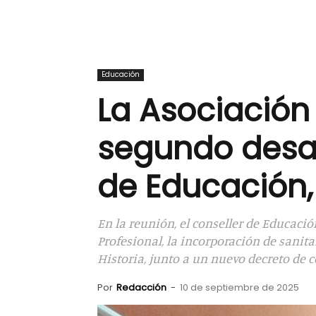
Educación
La Asociación
segundo desay
de Educación,
En la reunión, el conseller de Educaci
Profesional, la incorporación de sanita
Historia, junto a un nuevo decreto de c
Por
Redacción
-
10 de septiembre de 2025