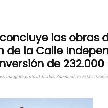
 concluye las obras 
n de la Calle Indepe
inversión de 232.000
érez, inaugura junto al alcalde, Rubén Alfaro, esta actuac