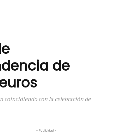
de
ndencia de
 euros
ión coincidiendo con la celebración de
- Publicidad -