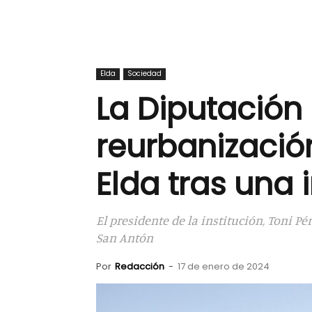
Elda
Sociedad
La Diputación
reurbanizació
Elda tras una 
El presidente de la institución, Toni P
San Antón
Por
Redacción
-
17 de enero de 2024