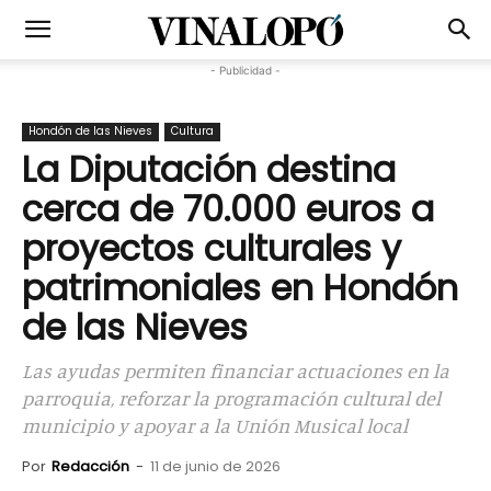
- Publicidad -
Hondón de las Nieves
Cultura
La Diputación destina
cerca de 70.000 euros a
proyectos culturales y
patrimoniales en Hondón
de las Nieves
Las ayudas permiten financiar actuaciones en la
parroquia, reforzar la programación cultural del
municipio y apoyar a la Unión Musical local
Por
Redacción
-
11 de junio de 2026