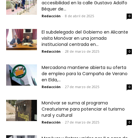
accesibilidad en la calle Gustavo Adolfo
Béquer de...
Redacción
-
8 de abril de 2025
0
El subdelegado del Gobierno en Alicante
visita Monóvar en una jornada
institucional centrada en...
Redacción
-
28 de marzo de 2025
0
Mercadona mantiene abierta su oferta
de empleo para la Campaña de Verano
en Elda,...
Redacción
-
27 de marzo de 2025
0
Monóvar se suma al programa
Creaturisme para potenciar el turismo
rural y cultural
Redacción
-
27 de marzo de 2025
0