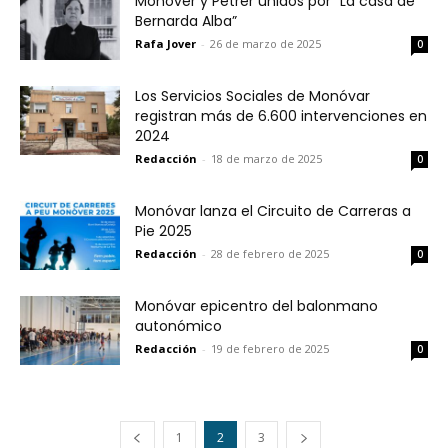
Monòver y Petrer unidos por “La casa de
Bernarda Alba”
Rafa Jover
-
26 de marzo de 2025
0
Los Servicios Sociales de Monóvar
registran más de 6.600 intervenciones en
2024
Redacción
-
18 de marzo de 2025
0
Monóvar lanza el Circuito de Carreras a
Pie 2025
Redacción
-
28 de febrero de 2025
0
Monóvar epicentro del balonmano
autonómico
Redacción
-
19 de febrero de 2025
0
1
2
3