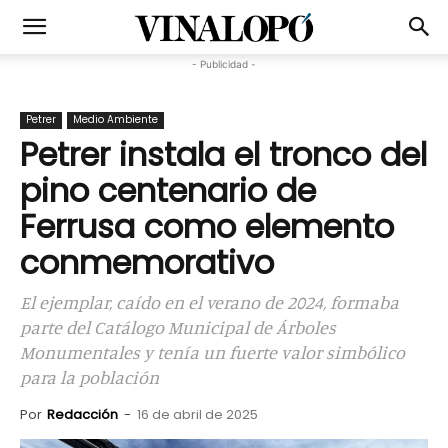
- Publicidad -
Petrer
Medio Ambiente
Petrer instala el tronco del
pino centenario de
Ferrusa como elemento
conmemorativo
El ejemplar, caído en el verano de 2024, formaba
parte del Catálogo Municipal de Árboles
Monumentales y tenía un fuerte valor simbólico
para la población
Por
Redacción
-
16 de abril de 2025