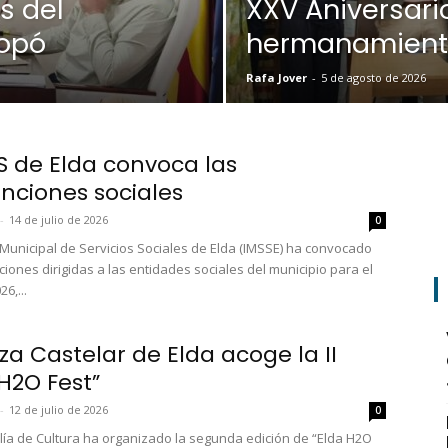
s del
XXV Aniversari
lopó
hermanamient
Rafa Jover
-
5 de agosto de 2026
SS de Elda convoca las
nciones sociales
-
14 de julio de 2026
0
o Municipal de Servicios Sociales de Elda (IMSSE) ha convocado
iones dirigidas a las entidades sociales del municipio para el
26,...
za Castelar de Elda acoge la II
 H2O Fest”
-
12 de julio de 2026
0
lía de Cultura ha organizado la segunda edición de “Elda H2O