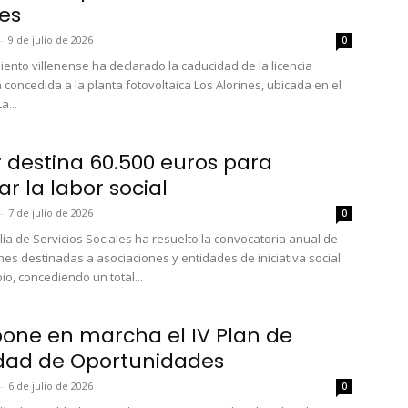
nes
-
9 de julio de 2026
0
iento villenense ha declarado la caducidad de la licencia
 concedida a la planta fotovoltaica Los Alorines, ubicada en el
a...
r destina 60.500 euros para
ar la labor social
-
7 de julio de 2026
0
lía de Servicios Sociales ha resuelto la convocatoria anual de
es destinadas a asociaciones y entidades de iniciativa social
io, concediendo un total...
pone en marcha el IV Plan de
dad de Oportunidades
-
6 de julio de 2026
0