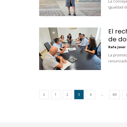
La Conceja
Igualdad d
El rec
de do
Rafa Jover
La promoto
renunciado 
...
1
2
3
4
69