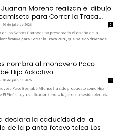
y Juanan Moreno realizan el dibujo
camiseta para Correr la Traca...
-
10 de julio de 2026
0
a de los Santos Patronos ha presentado el diseño de la
dentificativa para Correr la Traca 2026, que ha sido diseñada
nós nombra al monovero Paco
bé Hijo Adoptivo
-
10 de julio de 2026
0
novero Paco Bernabé Alfonso ha sido propuesto como Hijo
 El Pinós, cuya ratificación tendrá lugar en la sesión plenaria
na declara la caducidad de la
ia de la planta fotovoltaica Los