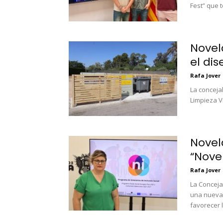
Fest” que t
Novel
el di
Rafa Jover
La conceja
Limpieza V
Novel
“Nove
Rafa Jover
La Concejal
una nueva 
favorecer l