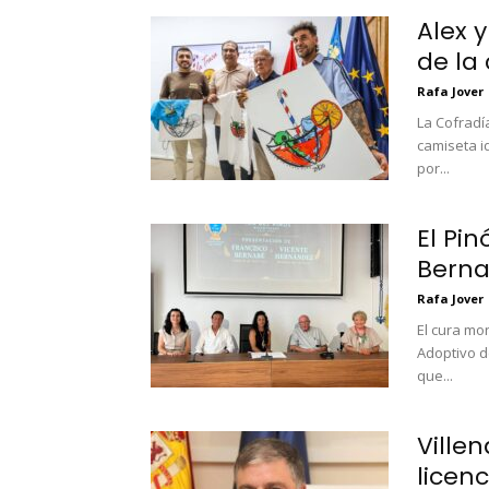
Alex 
de la 
Rafa Jover
La Cofradí
camiseta i
por...
El Pi
Berna
Rafa Jover
El cura mo
Adoptivo de
que...
Ville
licenc