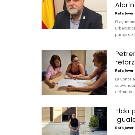
Alori
Rafa Jover
El ayuntam
urbanística
paraje de L
Petre
reforz
Rafa Jover
La Conceja
subvencion
del municip
Elda 
Igual
Rafa Jover