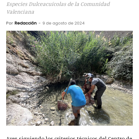
Especies Dulceacuícolas de la Comunidad
Valenciana
Por
Redacción
-
9 de agosto de 2024
Ayer, siguiendo los criterios técnicos del Centro de