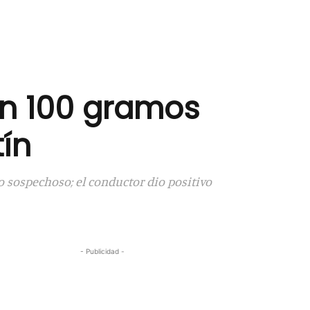
on 100 gramos
ín
to sospechoso; el conductor dio positivo
- Publicidad -